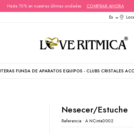
Hasta 70% en nuestras últimas unidades.
COMPRAR AHORA
Es
Loca

NTERAS
FUNDA DE APARATOS
EQUIPOS - CLUBS
CRISTALES
ACC
Nesecer/Estuche
Referencia
: A NCinta0002