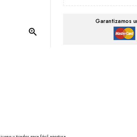
Garantizamos u

juego y tirador para fácil apertura.