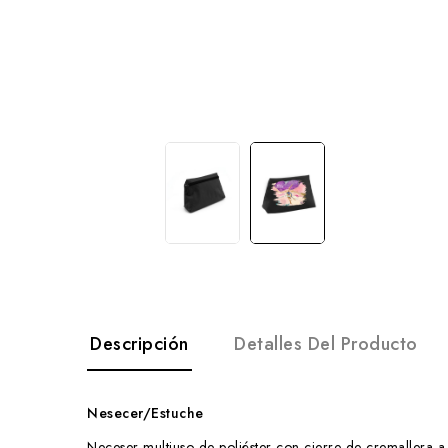
Descripción
Detalles Del Producto
Nesecer/Estuche
Neceser multiuso de poliéster con cierre de cremallera a 