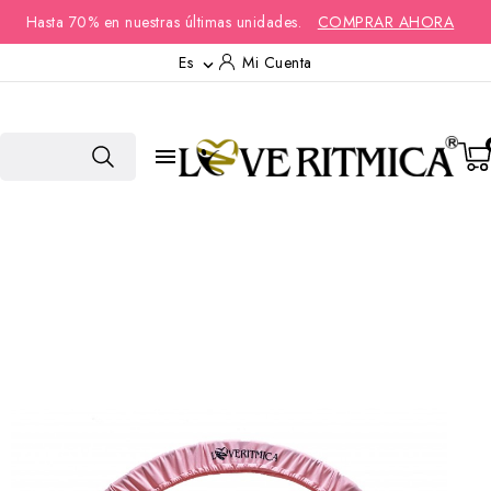
Hasta 70% en nuestras últimas unidades.
COMPRAR AHORA
Es
Mi Cuenta

