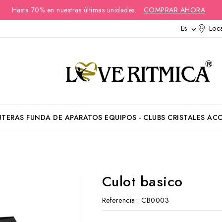
Hasta 70% en nuestras últimas unidades.
COMPRAR AHORA
Es
Loca

NTERAS
FUNDA DE APARATOS
EQUIPOS - CLUBS
CRISTALES
ACC
Culot basico
Referencia
: CB0003