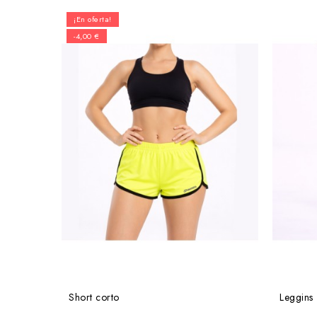
¡En oferta!
-4,00 €
Short corto
Leggins