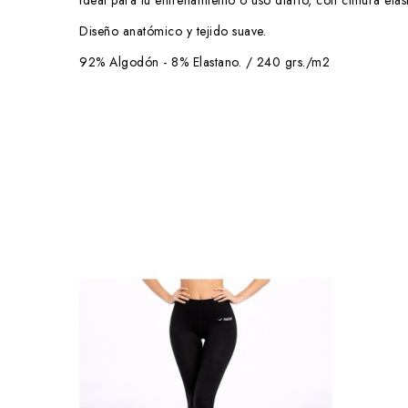
Ideal para tu entrenamiento o uso diario, con cintura elást
Diseño anatómico y tejido suave.
92% Algodón - 8% Elastano. / 240 grs./m2