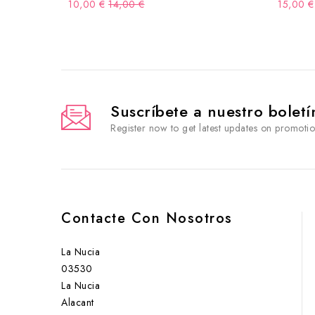
Precio
10,00 €
14,00 €
15,00 €
regular
Suscríbete a nuestro boletí
Register now to get latest updates on promoti
Contacte Con Nosotros
La Nucia
03530
La Nucia
Alacant