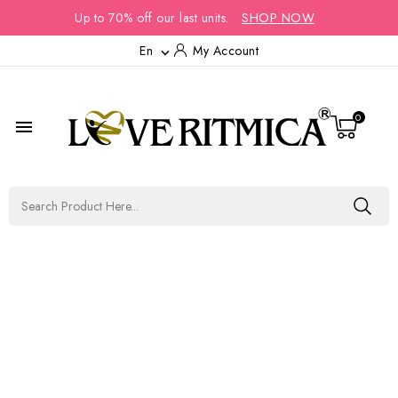
Up to 70% off our last units.
SHOP NOW
En
My Account

0
